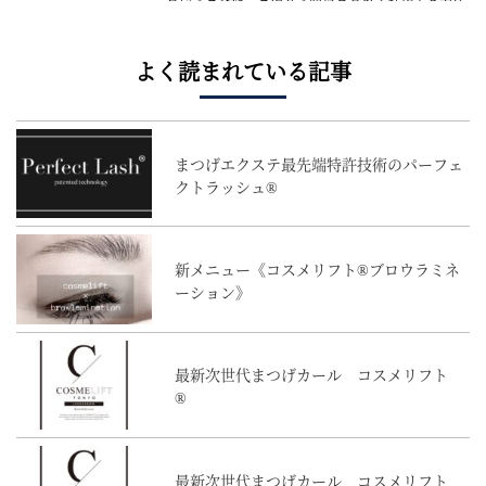
ます。 個人個人の価値観が多様化する中、それぞれ
が求める美しさも多様化しています。まつげエクス
テ・パーマをはじめとする目元美...(
続きを読む
)
よく読まれている記事
まつげエクステ最先端特許技術のパーフェ
クトラッシュ®
新メニュー《コスメリフト®︎ブロウラミネ
ーション》
最新次世代まつげカール コスメリフト
®
最新次世代まつげカール コスメリフト