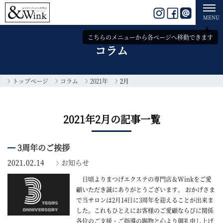
toggl
Instagram
facebook
line
navig
MENU
こちらのメニューから
各ページへ移動できます
コラム
トップページ
コラム
2021年
2月
2021年2月の記事一覧
3周年のご挨拶
2021.02.14
お知らせ
日頃よりまつげエクステの専門店＆Winkをご愛
顧いただき誠にありがとうございます。 おかげさま
で当サロンは2月14日に3周年を迎えることが出来ま
した。これもひとえにお客様のご愛顧ならびに関係
各位のご支援・ご指導の賜物と心より御礼申し上げ