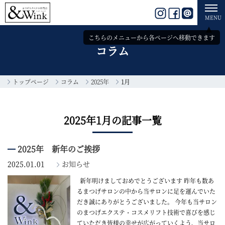
toggl
Instagram
facebook
line
navig
MENU
こちらのメニューから
各ページへ移動できます
コラム
トップページ
コラム
2025年
1月
2025年1月の記事一覧
2025年 新年のご挨拶
2025.01.01
お知らせ
新年明けましておめでとうございます 昨年も数あ
るまつげサロンの中から当サロンに足を運んでいた
だき誠にありがとうございました。 今年も当サロン
のまつげエクステ・コスメリフト技術で喜びを感じ
ていただき皆様の幸せが広がっていくよう、当サロ