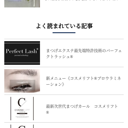
ンならではの安心技術を向上し続けご提供する所存
でございます。 諸々至らない点も多々あるかと思い
ますが何卒宜しくお願い申し上げます。 今年...(
続
きを読む
)
よく読まれている記事
まつげエクステ最先端特許技術のパーフェ
クトラッシュ®
新メニュー《コスメリフト®︎ブロウラミネ
ーション》
最新次世代まつげカール コスメリフト
®