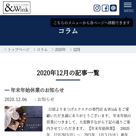
toggl
Instagram
facebook
line
navig
MENU
こちらのメニューから
各ページへ移動できます
コラム
トップページ
コラム
2020年
12月
2020年12月の記事一覧
年末年始休業のお知らせ
2020.12.06
お知らせ
日頃よりまつげエクステの専門店 ＆Wink をご愛
顧いただき誠にありがとうございます。 年末年始の
営業につきまして、大変勝手ながら下記の通りご案
内させていただきます。 【年末年始休業】 20020
年 12月28日(月）～ 2021年 1月５日(火） 新年