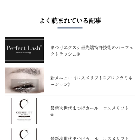
は １月６日(水)より営業致します。 休業期間中の
ご予約・お問い合わせ等は ＨＰお問い合わせフォー
ム・公式ＬＩＮＥへお気...(
続きを読む
)
よく読まれている記事
まつげエクステ最先端特許技術のパーフェ
クトラッシュ®
新メニュー《コスメリフト®︎ブロウラミネ
ーション》
最新次世代まつげカール コスメリフト
®
最新次世代まつげカール コスメリフト